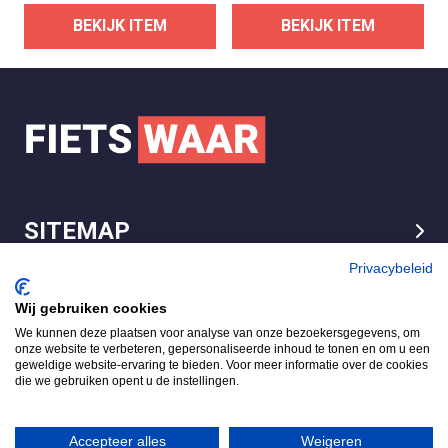
BEKIJK ITEM
BEKIJK ITEM
SITEMAP
LEGAL
Privacybeleid
Wij gebruiken cookies
We kunnen deze plaatsen voor analyse van onze bezoekersgegevens, om
FietsWaar.nl
onze website te verbeteren, gepersonaliseerde inhoud te tonen en om u een
4.7
geweldige website-ervaring te bieden. Voor meer informatie over de cookies
die we gebruiken opent u de instellingen.
Gebaseerd op 540 reviews
Review ons op
Accepteer alles
Weigeren