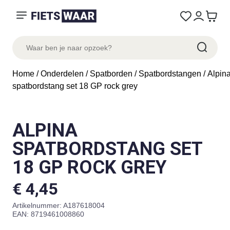
Home
/
Onderdelen
/
Spatborden
/
Spatbordstangen
/ Alpin
spatbordstang set 18 GP rock grey
ALPINA
SPATBORDSTANG SET
18 GP ROCK GREY
€
4,45
Artikelnummer:
A187618004
EAN: 8719461008860