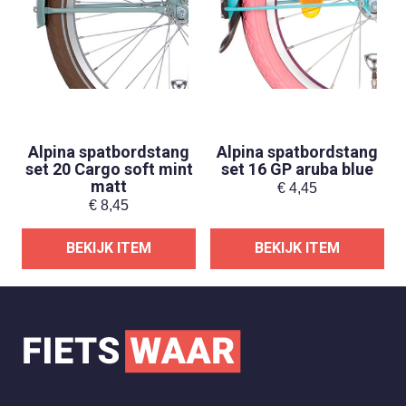
Alpina spatbordstang
Alpina spatbordstang
set 20 Cargo soft mint
set 16 GP aruba blue
matt
€
4,45
€
8,45
BEKIJK ITEM
BEKIJK ITEM