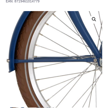
EAN: 8719461014779