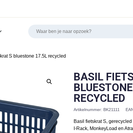
tskrat S bluestone 17.5L recycled
BASIL FIET
BLUESTONE
RECYCLED
Artikelnummer:
BK21111
EAN
Basil fietskrat S, gerecycled
I-Rack, MonkeyLoad en Atran