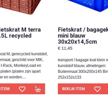
fietskrat M terra
Fietskrat / bagage
.5L recycled
mini blauw
30x20x14,5cm
€
11,45
skrat M, gerecycled kunststof,
rmaat, geschikt voor MIK,
transport / bagage krat klein 
 I-Rack, MonkeyLoad en
kunststof blauw, afmetingen:
platen (platen zijn apart
Buitenmaat 300x200x145 Bi
aar en worden…
252x152x133
 ITEM
BEKIJK ITEM