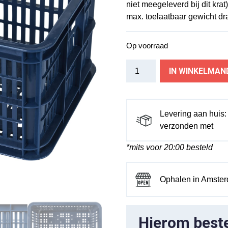
niet meegeleverd bij dit krat
max. toelaatbaar gewicht dra
Op voorraad
Basil
IN WINKELMAN
fietskrat
S
bluestone
17.5L
Levering aan huis
recycled
verzonden met
aantal
*mits voor 20:00 besteld
Ophalen in Amste
Hierom bestel