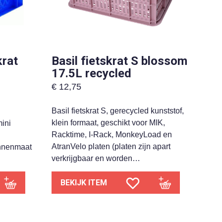
krat
Basil fietskrat S blossom
17.5L recycled
€
12,75
Basil fietskrat S, gerecycled kunststof,
klein formaat, geschikt voor MIK,
mini
Racktime, I-Rack, MonkeyLoad en
AtranVelo platen (platen zijn apart
nnenmaat
verkrijgbaar en worden…
BEKIJK ITEM