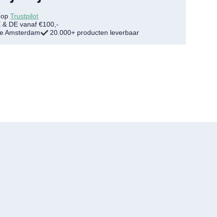
7 op
Trustpilot
E & DE vanaf €100,-
tje Amsterdam
20.000+ producten leverbaar