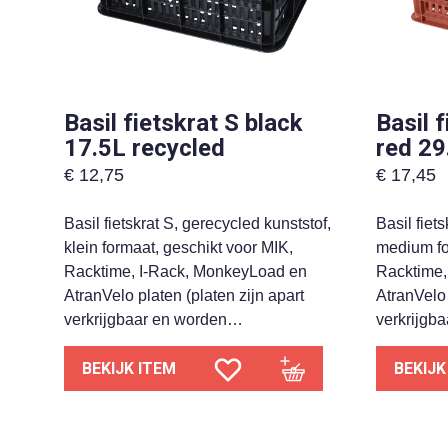
Basil fietskrat S black
Basil 
17.5L recycled
red 29
€
12,75
€
17,45
Basil fietskrat S, gerecycled kunststof,
Basil fiet
klein formaat, geschikt voor MIK,
medium fo
Racktime, I-Rack, MonkeyLoad en
Racktime,
AtranVelo platen (platen zijn apart
AtranVelo 
verkrijgbaar en worden…
verkrijgb
BEKIJK ITEM
BEKIJK