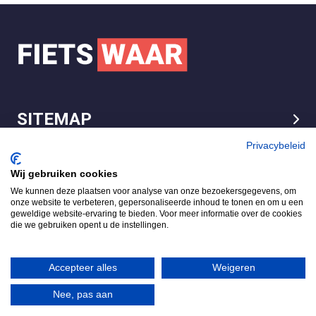
SITEMAP
LEGAL
Privacybeleid
Wij gebruiken cookies
We kunnen deze plaatsen voor analyse van onze bezoekersgegevens, om
FietsWaar.nl
onze website te verbeteren, gepersonaliseerde inhoud te tonen en om u een
4.7
geweldige website-ervaring te bieden. Voor meer informatie over de cookies
die we gebruiken opent u de instellingen.
Gebaseerd op 540 reviews
Review ons op
Accepteer alles
Weigeren
Nee, pas aan