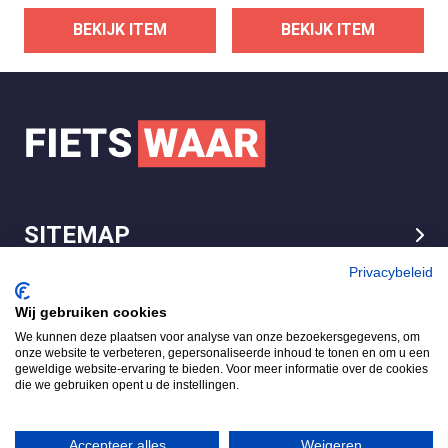
BEKIJK ITEM
BEKIJK ITEM
SITEMAP
LEGAL
Privacybeleid
Wij gebruiken cookies
We kunnen deze plaatsen voor analyse van onze bezoekersgegevens, om
FietsWaar.nl
onze website te verbeteren, gepersonaliseerde inhoud te tonen en om u een
4.7
geweldige website-ervaring te bieden. Voor meer informatie over de cookies
die we gebruiken opent u de instellingen.
Gebaseerd op 540 reviews
Review ons op
Accepteer alles
Weigeren