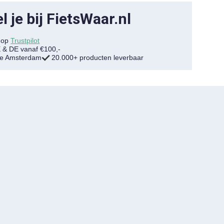
 je bij FietsWaar.nl
7 op
Trustpilot
E & DE vanaf €100,-
tje Amsterdam
20.000+ producten leverbaar