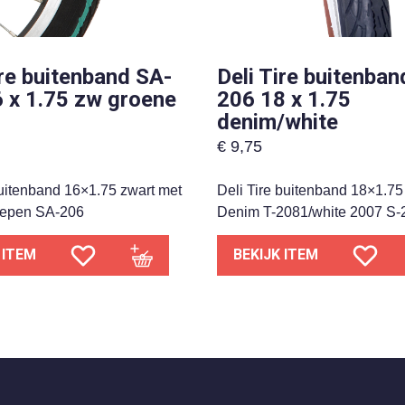
ire buitenband SA-
Deli Tire buitenban
 x 1.75 zw groene
206 18 x 1.75
denim/white
€
9,75
buitenband 16×1.75 zwart met
Deli Tire buitenband 18×1.7
repen SA-206
Denim T-2081/white 2007 S-
 ITEM
BEKIJK ITEM