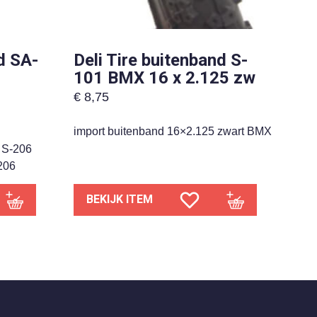
d SA-
Deli Tire buitenband S-
101 BMX 16 x 2.125 zw
€
8,75
import buitenband 16×2.125 zwart BMX
5 S-206
206
BEKIJK ITEM