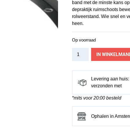
band met de minste kans op l
depraktijk ruimschoots bewez
rolweerstand. Wie snel en ve
heen.
Op voorraad
Continental
IN WINKELMAN
buitenband
Super
Sport
Plus
Levering aan huis
700
verzonden met
x
*mits voor 20:00 besteld
23
zw
aantal
Ophalen in Amste