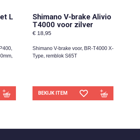
et L
Shimano V-brake Alivio
T4000 voor zilver
€
18,95
HP400,
Shimano V-brake voor, BR-T4000 X-
160mm,
Type, remblok S65T
BEKIJK ITEM