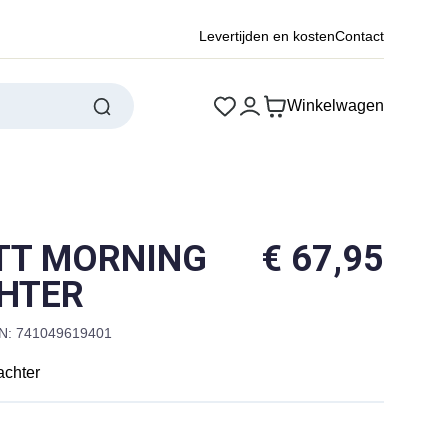
Levertijden en kosten
Contact
Winkelwagen
TT MORNING
€
67,95
HTER
N: 741049619401
achter