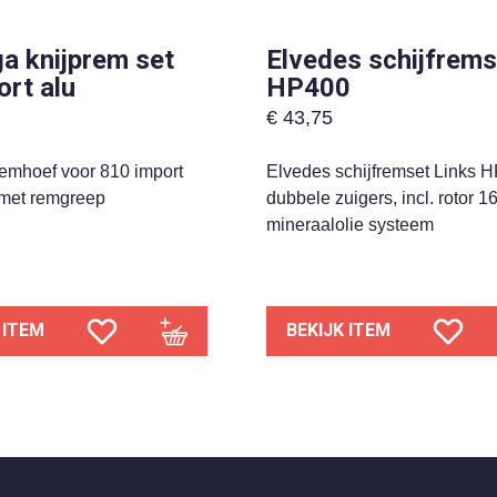
a knijprem set
Elvedes schijfrems
ort alu
HP400
€
43,75
remhoef voor 810 import
Elvedes schijfremset Links 
met remgreep
dubbele zuigers, incl. rotor 
mineraalolie systeem
 ITEM
BEKIJK ITEM