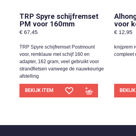
TRP Spyre schijfremset
Alhong
PM voor 160mm
voor k
€
67,45
€
12,95
TRP Spyre schijfremset Postmount
knijprem 
voor, remklauw met schijf 160 en
compleet 
adapter, 162 gram, veel gebruikt voor
strandfietsen vanwege de nauwkeurige
afstelling
BEKIJK ITEM
BEKIJK