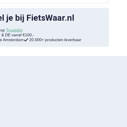
 je bij FietsWaar.nl
7 op
Trustpilot
E & DE vanaf €100,-
tje Amsterdam
20.000+ producten leverbaar