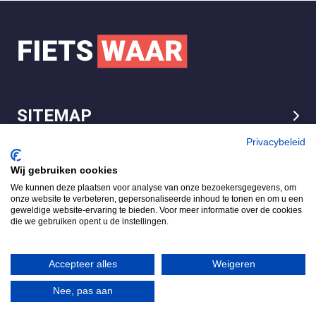
SITEMAP
LEGAL
Privacybeleid
Wij gebruiken cookies
We kunnen deze plaatsen voor analyse van onze bezoekersgegevens, om
FietsWaar.nl
onze website te verbeteren, gepersonaliseerde inhoud te tonen en om u een
4.7
geweldige website-ervaring te bieden. Voor meer informatie over de cookies
die we gebruiken opent u de instellingen.
Gebaseerd op 540 reviews
Review ons op
Accepteer alles
Weigeren
Nee, pas aan