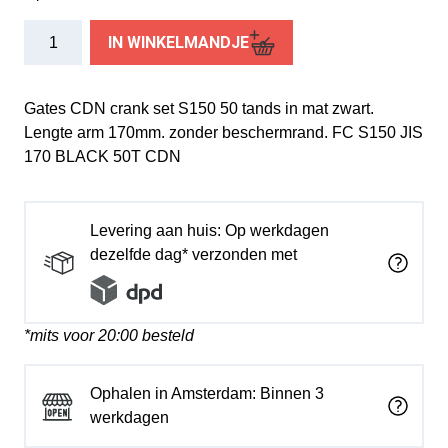
Gates
IN WINKELMANDJE
CDN
crank
set
Gates CDN crank set S150 50 tands in mat zwart.
S150
Lengte arm 170mm. zonder beschermrand. FC S150 JIS
50
170 BLACK 50T CDN
tands
170mm
aantal
Levering aan huis: Op werkdagen
dezelfde dag* verzonden met
*mits voor 20:00 besteld
Ophalen in Amsterdam: Binnen 3
werkdagen