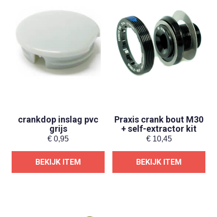
crankdop inslag pvc
Praxis crank bout M30
grijs
+ self-extractor kit
€
0,95
€
10,45
BEKIJK ITEM
BEKIJK ITEM