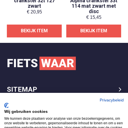
crankstel 32t 127
Alpina crankstel 33t
zwart
114 mat zwart met
disc
€
20,95
€
15,45
BEKIJK ITEM
BEKIJK ITEM
SITEMAP
LEGAL
Privacybeleid
Wij gebruiken cookies
We kunnen deze plaatsen voor analyse van onze bezoekersgegevens, om
FietsWaar.nl
onze website te verbeteren, gepersonaliseerde inhoud te tonen en om u een
4.7
geweldige website-ervaring te bieden. Voor meer informatie over de cookies