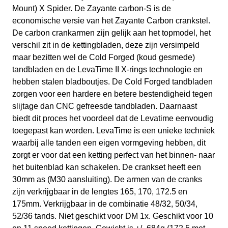
Mount) X Spider. De Zayante carbon-S is de
economische versie van het Zayante Carbon crankstel.
De carbon crankarmen zijn gelijk aan het topmodel, het
verschil zit in de kettingbladen, deze zijn versimpeld
maar bezitten wel de Cold Forged (koud gesmede)
tandbladen en de LevaTime II X-rings technologie en
hebben stalen bladboutjes. De Cold Forged tandbladen
zorgen voor een hardere en betere bestendigheid tegen
slijtage dan CNC gefreesde tandbladen. Daarnaast
biedt dit proces het voordeel dat de Levatime eenvoudig
toegepast kan worden. LevaTime is een unieke techniek
waarbij alle tanden een eigen vormgeving hebben, dit
zorgt er voor dat een ketting perfect van het binnen- naar
het buitenblad kan schakelen. De crankset heeft een
30mm as (M30 aansluiting). De armen van de cranks
zijn verkrijgbaar in de lengtes 165, 170, 172.5 en
175mm. Verkrijgbaar in de combinatie 48/32, 50/34,
52/36 tands. Niet geschikt voor DM 1x. Geschikt voor 10