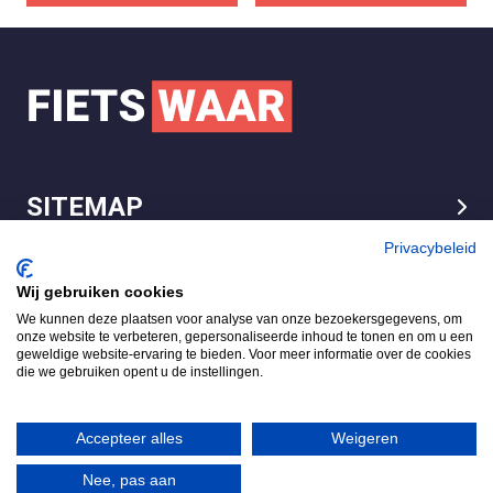
SITEMAP
LEGAL
Privacybeleid
Wij gebruiken cookies
We kunnen deze plaatsen voor analyse van onze bezoekersgegevens, om
FietsWaar.nl
onze website te verbeteren, gepersonaliseerde inhoud te tonen en om u een
4.7
geweldige website-ervaring te bieden. Voor meer informatie over de cookies
die we gebruiken opent u de instellingen.
Gebaseerd op 540 reviews
Review ons op
Accepteer alles
Weigeren
Nee, pas aan