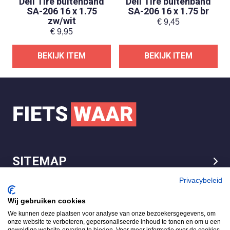
Deli Tire buitenband
Deli Tire buitenband
SA-206 16 x 1.75
SA-206 16 x 1.75 br
zw/wit
€
9,45
€
9,95
BEKIJK ITEM
BEKIJK ITEM
SITEMAP
LEGAL
Privacybeleid
Wij gebruiken cookies
We kunnen deze plaatsen voor analyse van onze bezoekersgegevens, om
FietsWaar.nl
onze website te verbeteren, gepersonaliseerde inhoud te tonen en om u een
4.7