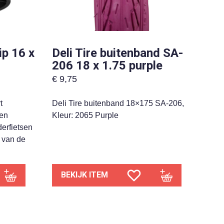
p 16 x
Deli Tire buitenband SA-
206 18 x 1.75 purple
€
9,75
t
Deli Tire buitenband 18×175 SA-206,
een
Kleur: 2065 Purple
derfietsen
 van de
BEKIJK ITEM