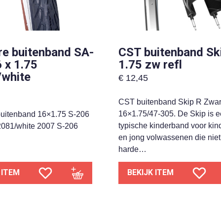
ire buitenband SA-
CST buitenband Ski
 x 1.75
1.75 zw refl
/white
€
12,45
CST buitenband Skip R Zwar
16×1.75/47-305. De Skip is 
 buitenband 16×1.75 S-206
typische kinderband voor kin
081/white 2007 S-206
en jong volwassenen die niet
harde…
 ITEM
BEKIJK ITEM