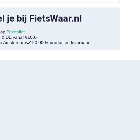
 je bij FietsWaar.nl
7 op
Trustpilot
E & DE vanaf €100,-
tje Amsterdam
20.000+ producten leverbaar