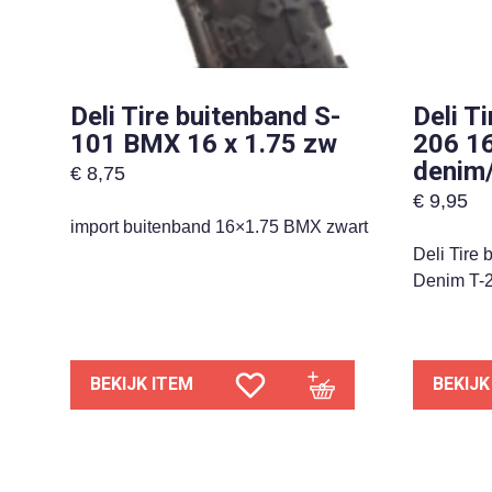
Deli Tire buitenband S-
Deli T
101 BMX 16 x 1.75 zw
206 16
denim
€
8,75
€
9,95
import buitenband 16×1.75 BMX zwart
Deli Tire
Denim T-2
BEKIJK ITEM
BEKIJK