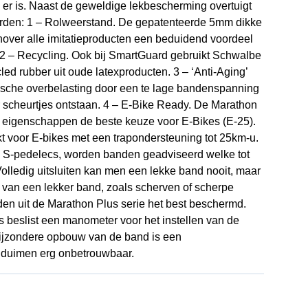
 er is. Naast de geweldige lekbescherming overtuigt
arden: 1 – Rolweerstand. De gepatenteerde 5mm dikke
over alle imitatieproducten een beduidend voordeel
. 2 – Recycling. Ook bij SmartGuard gebruikt Schwalbe
ed rubber uit oude latexproducten. 3 – ‘Anti-Aging’
ypische overbelasting door een te lage bandenspanning
 scheurtjes ontstaan. 4 – E-Bike Ready. De Marathon
de eigenschappen de beste keuze voor E-Bikes (E-25).
t voor E-bikes met een trapondersteuning tot 25km-u.
de S-pedelecs, worden banden geadviseerd welke tot
olledig uitsluiten kan men een lekke band nooit, maar
 van een lekker band, zoals scherven of scherpe
den uit de Marathon Plus serie het best beschermd.
s beslist een manometer voor het instellen van de
ijzondere opbouw van de band is een
 duimen erg onbetrouwbaar.