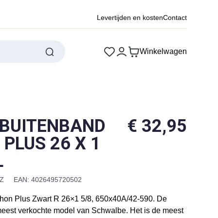
Levertijden en kosten
Contact
Winkelwagen
BUITENBAND
€
32,95
PLUS 26 X 1
L
Z
EAN: 4026495720502
hon Plus Zwart R 26×1 5/8, 650x40A/42-590. De
 meest verkochte model van Schwalbe. Het is de meest