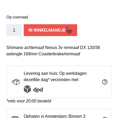
Op voorraad
Shimano
IN WINKELMANDJE
achternaaf
Nexus
3v
Shimano achternaaf Nexus 3v remnaaf DX 120/36
SG-
aslengte 168mm Coasterbrake/remnaaf
3C41
36g
CB
Levering aan huis: Op werkdagen
kaal
dezelfde dag* verzonden met
aantal
*mits voor 20:00 besteld
Ophalen in Amsterdam: Binnen 3