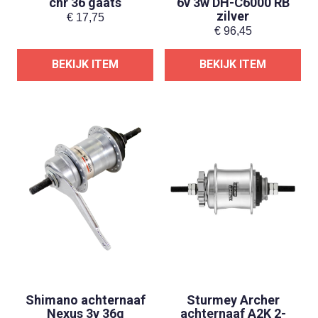
chr 36 gaats
6v 3w DH-C6000 RB
zilver
€
17,75
€
96,45
BEKIJK ITEM
BEKIJK ITEM
Shimano achternaaf
Sturmey Archer
Nexus 3v 36g
achternaaf A2K 2-