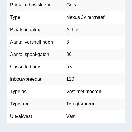
Primaire basiskleur
Grijs
Type
Nexus 3v remnaaf
Plaatsbepaling
Achter
Aantal versnellingen
3
Aantal spaakgaten
36
Cassette body
n.v.t.
Inbouwbreedte
120
Type as
Vast met moeren
Type rem
Terugtraprem
Uitval/vast
Vast