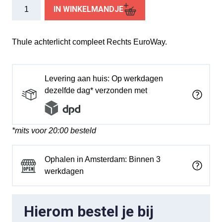
Thule
IN WINKELMANDJE
achterlicht
R
EuroWay
Thule achterlicht compleet Rechts EuroWay.
aantal
Levering aan huis: Op werkdagen
dezelfde dag* verzonden met
*mits voor 20:00 besteld
Ophalen in Amsterdam: Binnen 3
werkdagen
Hierom bestel je bij