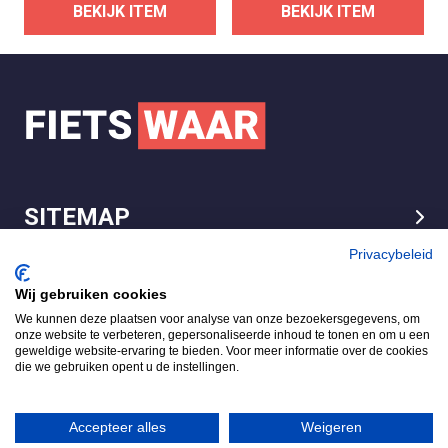
BEKIJK ITEM
BEKIJK ITEM
SITEMAP
LEGAL
Privacybeleid
Wij gebruiken cookies
We kunnen deze plaatsen voor analyse van onze bezoekersgegevens, om
FietsWaar.nl
onze website te verbeteren, gepersonaliseerde inhoud te tonen en om u een
4.7
geweldige website-ervaring te bieden. Voor meer informatie over de cookies
die we gebruiken opent u de instellingen.
Gebaseerd op 540 reviews
Review ons op
Accepteer alles
Weigeren