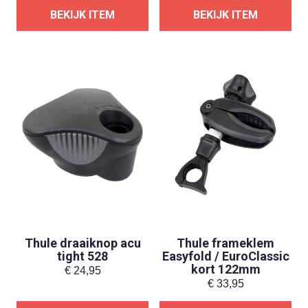
BEKIJK ITEM
BEKIJK ITEM
Thule draaiknop acu
Thule frameklem
tight 528
Easyfold / EuroClassic
kort 122mm
€
24,95
€
33,95