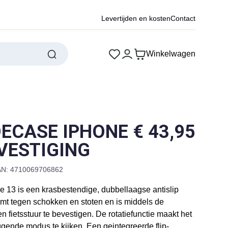
Levertijden en kosten
Contact
Winkelwagen
DECASE IPHONE
€
43,95
EVESTIGING
N: 4710069706862
 13 is een krasbestendige, dubbellaagse antislip
t tegen schokken en stoten en is middels de
fietsstuur te bevestigen. De rotatiefunctie maakt het
ggende modus te kijken. Een geintegreerde flip-