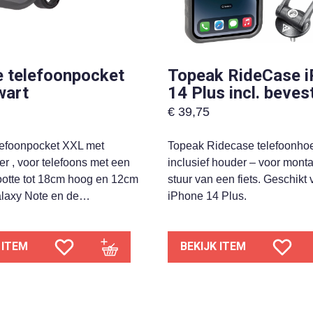
 telefoonpocket
Topeak RideCase 
wart
14 Plus incl. beves
€
39,75
lefoonpocket XXL met
Topeak Ridecase telefoonhoe
r , voor telefoons met een
inclusief houder – voor mont
otte tot 18cm hoog en 12cm
stuur van een fiets. Geschikt 
alaxy Note en de…
iPhone 14 Plus.
 ITEM
BEKIJK ITEM