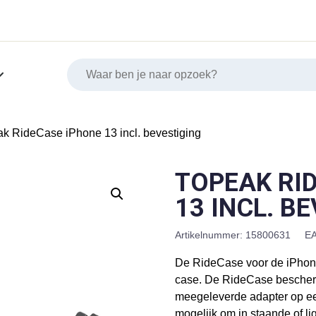
ak RideCase iPhone 13 incl. bevestiging
TOPEAK RI
13 INCL. B
Artikelnummer:
15800631
EA
De RideCase voor de iPhone
case. De RideCase bescherm
meegeleverde adapter op een 
mogelijk om in staande of li