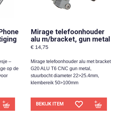
iPhone
Mirage telefoonhouder
tiging
alu m/bracket, gun metal
€
14,75
sje –
Mirage telefoonhouder alu met bracket
age op de
G20 ALU T6 CNC gun metal,
voor
stuurbocht diameter 22>25.4mm,
klembereik 50>100mm
BEKIJK ITEM