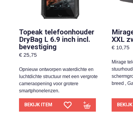
Topeak telefoonhouder
Mirage
DryBag L 6.9 inch incl.
XXL z
bevestiging
€
10,75
€
25,75
Mirage te
stuurhoude
Opnieuw ontworpen waterdichte en
schermgro
luchtdichte structuur met een vergrote
breed , G
cameraopening voor grotere
smartphonelenzen.
BEKIJK ITEM
BEKIJK