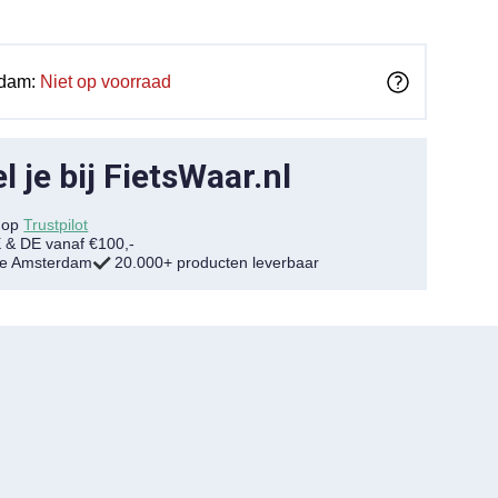
rdam:
Niet op voorraad
 je bij FietsWaar.nl
7 op
Trustpilot
E & DE vanaf €100,-
tje Amsterdam
20.000+ producten leverbaar