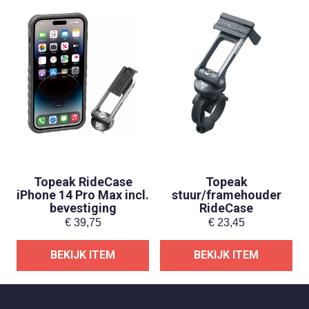
Topeak RideCase
Topeak
iPhone 14 Pro Max incl.
stuur/framehouder
bevestiging
RideCase
€
39,75
€
23,45
BEKIJK ITEM
BEKIJK ITEM